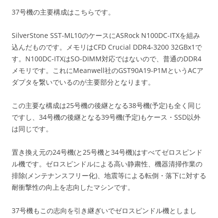
37号機の主要構成はこちらです。
SilverStone SST-ML10のケースにASRock N100DC-ITXを組み
込んだものです。メモリはCFD Crucial DDR4-3200 32GBx1で
す。N100DC-ITXはSO-DIMM対応ではないので、普通のDDR4
メモリです。これにMeanwell社のGST90A19-P1MというACア
ダプタを繋いでいるのが主要部分となります。
この主要な構成は25号機の後継となる38号機(予定)も全く同じ
ですし、34号機の後継となる39号機(予定)もケース・SSD以外
は同じです。
置き換え元の24号機(と25号機と34号機)はすべてゼロスピンド
ル機です。ゼロスピンドルによる高い静粛性、機器清掃作業の
排除(メンテナンスフリー化)、地震等による転倒・落下に対する
耐衝撃性の向上を志向したマシンです。
37号機もこの志向を引き継ぎいでゼロスピンドル機としまし