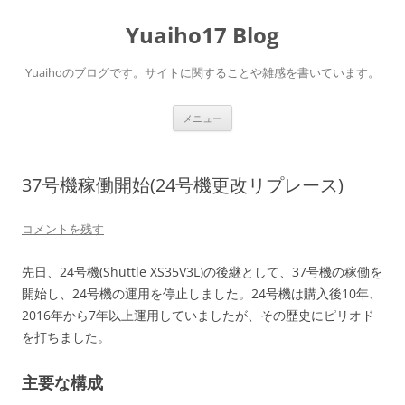
コ
ン
Yuaiho17 Blog
テ
ン
ツ
へ
Yuaihoのブログです。サイトに関することや雑感を書いています。
ス
キ
ッ
プ
メニュー
37号機稼働開始(24号機更改リプレース)
コメントを残す
先日、24号機(Shuttle XS35V3L)の後継として、37号機の稼働を
開始し、24号機の運用を停止しました。24号機は購入後10年、
2016年から7年以上運用していましたが、その歴史にピリオド
を打ちました。
主要な構成