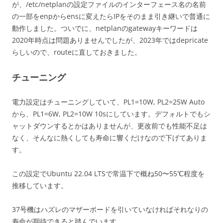
が、/etc/netplanの設定ファイルのインターフェース名の名前
の一部をenpからensに変えたらIPをそのまま引き継いで普通に
動作しました。ついでに、netplanのgatewayキーワードは
2020年時点は問題ありませんでしたが、2023年ではdepricate
らしいので、routeに直しておきました。
チューニング
電力設定はチューニングしていて、PL1=10W, PL2=25W Auto
から、PL1=6W, PL2=10W 10sにしています。デフォルトでもシ
ャットダウンするとかはありませんが、更改前でも性能不足は
なく、そんなに熱くしても寿命に響くだけなので下げてありま
す。
この設定でUbuntu 22.04 LTSで常温下で概ね50〜55℃程度を
推移しています。
37号機はハズレのマザーボードを引いていなければそれなりの
寿命が期待できると踏んでいます。