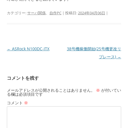
カテゴリー:
サーバ関係
、
自作PC
| 投稿日:
2024年04月06日
|
投
←
ASRock N100DC-ITX
38号機稼働開始(25号機更改リ
稿
プレース)
→
ナ
ビ
コメントを残す
ゲ
ー
メールアドレスが公開されることはありません。
※
が付いてい
る欄は必須項目です
シ
コメント
※
ョ
ン