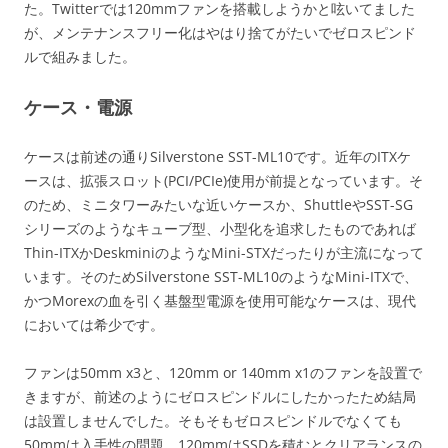
た。Twitterでは120mmファンを搭載しようかと呟いてました
が、メンテナンスフリー化はやはり捨てがたいでゼロスピンド
ルで組みました。
ケース・電源
ケースは前述の通りSilverstone SST-ML10です。近年のITXケ
ースは、拡張スロット(PCI/PCIe)使用が前提となっています。そ
のため、ミニタワーみたいな近いケースか、ShuttleやSST-SG
シリーズのようなキューブ型、小型化を追求したものであれば
Thin-ITXかDeskminiのようなMini-STXだったりが主流になって
います。そのためSilverstone SST-ML10のようなMini-ITXで、
かつMorexの血を引く基盤型電源を使用可能なケースは、現代
においては希少です。
ファンは50mm x3と、120mm or 140mm x1のファンを設置で
きますが、前述のようにゼロスピンドルにしたかったため結局
は設置しませんでした。そもそもゼロスピンドルでなくても
50mmは入手性の問題、120mmはSSDを積むとクリアランスの