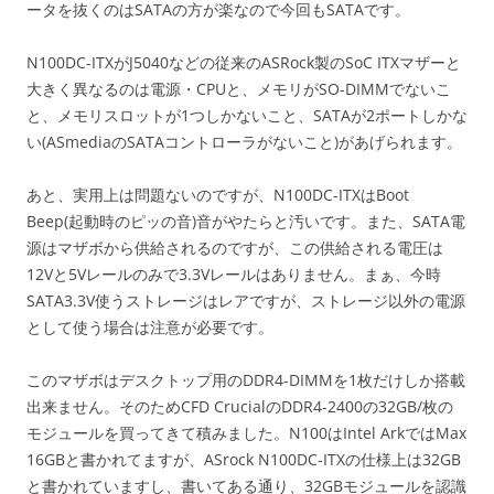
ータを抜くのはSATAの方が楽なので今回もSATAです。
N100DC-ITXがJ5040などの従来のASRock製のSoC ITXマザーと
大きく異なるのは電源・CPUと、メモリがSO-DIMMでないこ
と、メモリスロットが1つしかないこと、SATAが2ポートしかな
い(ASmediaのSATAコントローラがないこと)があげられます。
あと、実用上は問題ないのですが、N100DC-ITXはBoot
Beep(起動時のピッの音)音がやたらと汚いです。また、SATA電
源はマザボから供給されるのですが、この供給される電圧は
12Vと5Vレールのみで3.3Vレールはありません。まぁ、今時
SATA3.3V使うストレージはレアですが、ストレージ以外の電源
として使う場合は注意が必要です。
このマザボはデスクトップ用のDDR4-DIMMを1枚だけしか搭載
出来ません。そのためCFD CrucialのDDR4-2400の32GB/枚の
モジュールを買ってきて積みました。N100はIntel ArkではMax
16GBと書かれてますが、ASrock N100DC-ITXの仕様上は32GB
と書かれていますし、書いてある通り、32GBモジュールを認識