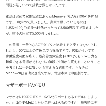
問題が厳しいので搭載は難しかったです。
電源は実家で稼働実績にあったMeanwell社のGST90A19-P1M
です。Digikeyで買いました。実家で動いているものは
1USD≒100JPY前後の時代だったので3,500円程度で買えました
が、昨今の円安で5,500円しました。
この電源、一般的なACアダプタと比較すると安くはないです。
しかし、50℃以上の雰囲気でも稼働できて、PSEが付いてて、
稼働温度範囲が広く、最高雰囲気温度下(70℃)でも60W出力を
担保できる電源がそれなりの値段で1個から買える。ということ
を考えれば十分に安いとも言えるな選択です。ちなみに
Meanwellは台湾の企業ですが、電源本体は中国製です。
マザーボード/メモリ
マザボはN100DC-ITXで、SATAが2ポートあるモデルにしまし
た。m.2のNVMeにしたい気持ちはあるのですが、障害時にデ