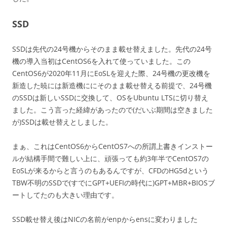
SSD
SSDは先代の24号機からそのまま載せ替えました。先代の24号
機の導入当初はCentOS6を入れて使っていました。この
CentOS6が2020年11月にEoSLを迎えた際、24号機の更改機を
新造した暁には新造機ににそのまま載せ替える前提で、24号機
のSSDは新しいSSDに交換して、OSをUbuntu LTSに切り替え
ました。こう言った経緯があったので(だいぶ期間は空きました
が)SSDは載せ替えとしました。
まぁ、これはCentOS6からCentOS7への所謂上書きインストー
ルが結構手間で難しい上に、頑張っても約3年半でCentOS7の
EoSLが来るからと言うのもあるんですが、CFDのHG5dという
TBW不明のSSDで(すでにGPT+UEFIの時代に)GPT+MBR+BIOSブ
ートしてたのも大きい理由です。
SSD載せ替え後はNICの名前がenpからensに変わりました