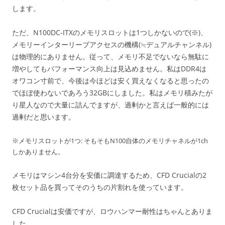
します。
ただ、N100DC-ITXのメモリスロットは1つしかないので(※)、
メモリーインターリーブアクセスの機構(≒デュアルチャンネル)
は物理的にありません。従って、メモリ不足でないなら無駄に
増やしてもパフォーマンス向上は見込めません。私はDDR4は
オワコン寸前で、今後は今ほどは安く買えなくなると思ったの
でほぼ使わないであろう32GBにしました。私はメモリ積みたが
り星人なので大量に詰んでますが、過剰かと言えば一般的には
過剰だと思います。
※メモリスロットが1つ: そもそもN100自体のメモリチャネルが1ch
しかありません。
メモリはマシン4台分を安価に調達するため、CFD Crucialの2
枚セット品を買ってそのうちの片割れを使っています。
CFD Crucialは安価ですが、ロウハンマー耐性はちゃんとありま
した。