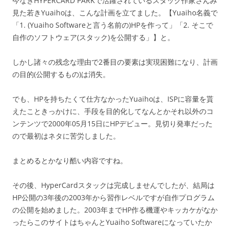
今なきHYPERCARD PARKで活躍されているスタック作家さんみ
見た若きYuaihoは、こんな計画を立てました。【Yuaiho名義で
「1. (Yuaiho Softwareと言う名前の)HPを作って」「2. そこで
自作のソフトウェア(スタック)を公開する」】と。
しかし諸々の残念な理由で2番目の要素は実現困難になり、計画
の目的(公開するもの)は消失。
でも、HPを持ちたくて仕方なかったYuaihoは、ISPに容量を貰
えたこときっかけに、手段を目的化してなんとかそれ以外のコ
ンテンツで2000年05月15日にHPデビュー。見切り発車だった
ので最初はネタに苦労しました。
まとめるとかなり酷い内容ですね。
その後、HyperCardスタックは完成しませんでしたが、結局は
HP公開の3年後の2003年から習作レベルですが自作プログラム
の公開を始めました。2003年までHP作る機運やキッカケがなか
ったらこのサイトはちゃんとYuaiho Softwareになっていたか