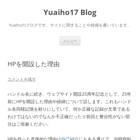
コ
ン
Yuaiho17 Blog
テ
ン
ツ
へ
Yuaihoのブログです。サイトに関することや雑感を書いています。
ス
キ
ッ
プ
メニュー
HPを開設した理由
コメントを残す
ハンドル名に続き、ウェブサイト開設25周年記念として、25年
前にHPを開設した理由や経緯について話します。これもハンド
ル名同様記憶を頼りにしていて、何か正確な記録が文章である
わけではないのでなんか不正確だったり前回と整合性がない部
分はご容赦ください。
HPを作った直接的な理由は
自己紹介
にもある通りで、当時契約