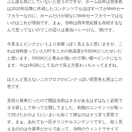
ぶん誰も気にしていないと思うのですが、ホーム以外は背景色
は2020年以降に作成したコンテンツでもほぼすべてがWebセー
フカラーなのに、ホームだけが頑なにWebセーフカラーではな
いのはこれが理由です。まぁ、当時は四半世紀後も存続するな
んて思ってないのでこの辺りは適当(＝いーげん、雑)です。
今見るとピンクというより赤紫っぽく見えると思いますが、こ
れは当時使っていたCRTモニタの色温度が9300Kだったせいだ
と思います。9300Kだと青みが強いので薄い紫〜ピンクになり
ます。今はsRGBにしてるので見え方変わっちゃってますね。
ほとんど見えないこのブログのピンクっぽい背景色も実はこの
色です。
見切り発車だったので開設当初はネタがあるはずはなく必死で
ネタ探しして作って公開してました。初期のコンテンツが取っ
て付けたかのようにいまいち短くて雑なのはそう言う背景で
す。まぁ、あれでも一応オリジナルコンテンツですし、短く見
えるののは今基準だからであって、当時のウィンドウサイズ