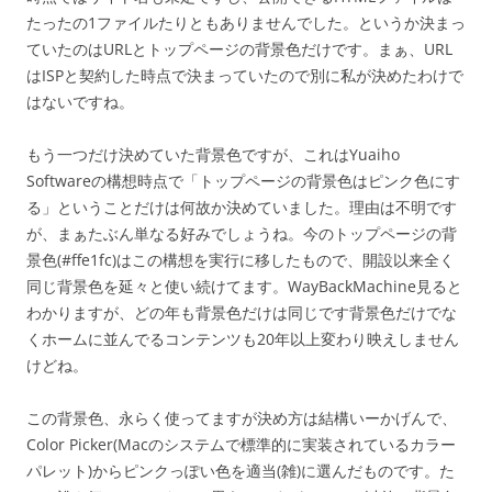
たったの1ファイルたりともありませんでした。というか決まっ
ていたのはURLとトップページの背景色だけです。まぁ、URL
はISPと契約した時点で決まっていたので別に私が決めたわけで
はないですね。
もう一つだけ決めていた背景色ですが、これはYuaiho
Softwareの構想時点で「トップページの背景色はピンク色にす
る」ということだけは何故か決めていました。理由は不明です
が、まぁたぶん単なる好みでしょうね。今のトップページの背
景色(#ffe1fc)はこの構想を実行に移したもので、開設以来全く
同じ背景色を延々と使い続けてます。WayBackMachine見ると
わかりますが、どの年も背景色だけは同じです背景色だけでな
くホームに並んでるコンテンツも20年以上変わり映えしません
けどね。
この背景色、永らく使ってますが決め方は結構いーかげんで、
Color Picker(Macのシステムで標準的に実装されているカラー
パレット)からピンクっぽい色を適当(雑)に選んだものです。た