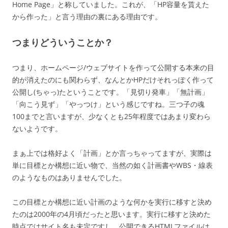
Home Page」と称していました。これが、「HP容量を貰えた
から作った」と言う理由の裏にある理由です。
つまりどういうことか？
つまり、ホームページ/ウェブサイトを作って公開する本来の目
的が消えたのにも関わらず、なんとかHPだけそれっぽく作って
公開し(ちゃっ)たということです。「見切り発車」「無計画」
「向こう見ず」「やっつけ」という感じですね。三つ子の魂
100までと言いますが、少なくとも25年程度ではあまり変わら
ないようです。
まぁ上では格好よく「計画」とか言っちゃってますが、実際は
単に目標とか構想に近い物で、当然の如く計画書やWBS・線表
のようなものはありませんでした。
この目標とか構想に近い計画のような何かを実行に移すと決め
たのは2000年の4月頃だったと思います。実行に移すと決めた
時点ではサイト名も未定ですし、公開できるHTMLファイルは