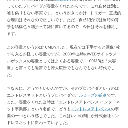
していたプロバイダが容量をくれたからです。これ自体は別に
嘘も偽りもない事実です。というかきっかけ…トリガー…直接的
な理由はそれなので正しいです。ただ、自己紹介では当時の背
景を結構色々端折って雑に書いてるので、今日はそれを補足し
ます。
この容量というのは10MBでした。現在では下手すると画像1枚
すら入るか怪しい容量ですが、2000年当時のWEBサイトやメー
ルボックスの容量としてはよくある容量で、100MBは「大容
量」と言っても過言でも誇大広告でもなんでもない時代でし
た。
ちなみに、どうでもいいんですが、そのプロバイダというのは
エンドレスネットというプロバイダで、
ルミーズの前身
です。
また、容量をくれた当時は「エンドレスアドバンス インターネ
ット事業部」という名前で、どうも
エンドレスアドバンス
の事
業の一つという感じでした。これはいつの間にか株式会社エン
ドレスネットに変わっていました。