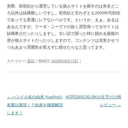
実際、前世紀から運営している個人サイトを探すのは有名どこ
ろ以外は結構難しいですし、前世紀と言わずとも2000年代初頭
であっても普通にレアなレベルです。というか、まぁ、あるは
あるんですが、ラーダ・ニーヴァの如く原型保ってるサイトは
結構希少だったりしますし、古い話で困った時に頼れる最後の
砦が個人サイトだったりしますので、コンテンツは充実させつ
つもあまり雰囲気を変えずに残せたらなと思ってます。
カテゴリー:
昔話
| 投稿日:
2025年05月15日
|
投
←
ハンドル名の由来 Yuaihoの
ACPD245C4G-BKの文字だけ雑
稿
友愛は粛清！？由来を徹底解説
レビュー
→
ナ
します！
ビ