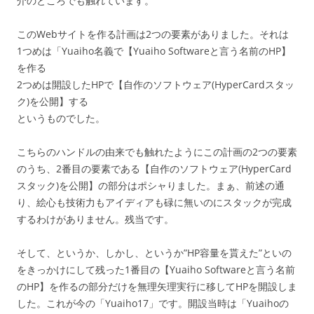
介のところでも触れています。
このWebサイトを作る計画は2つの要素がありました。それは
1つめは「Yuaiho名義で【Yuaiho Softwareと言う名前のHP】
を作る
2つめは開設したHPで【自作のソフトウェア(HyperCardスタッ
ク)を公開】する
というものでした。
こちらのハンドルの由来でも触れたようにこの計画の2つの要素
のうち、2番目の要素である【自作のソフトウェア(HyperCard
スタック)を公開】の部分はポシャりました。まぁ、前述の通
り、絵心も技術力もアイディアも碌に無いのにスタックが完成
するわけがありません。残当です。
そして、というか、しかし、というか”HP容量を貰えた”といの
をきっかけにして残った1番目の【Yuaiho Softwareと言う名前
のHP】を作るの部分だけを無理矢理実行に移してHPを開設しま
した。これが今の「Yuaiho17」です。開設当時は「Yuaihoの