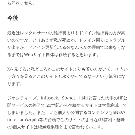
も知れません。
今後
最近はレンタルサーバの維持費よりもドメイン維持費の方が高
いのですが、とりあえず私が死ぬか、ドメイン周りにトラブル
が出るか、ドメイン更新忘れるorなんらかの理由で出来なくな
るまではWebサイト自体は存続すると思います。
Xを見てると私どころかこのサイトよりも若い方がいて、そうい
う方々を見るとこのサイトも永くやってるなーという気分にな
ります。
ジオシティーズ、Infoseek、So-net、IIJ4Uと言った大手のHP公
開サービスの終了で 20世紀から存続するサイトは大量絶滅して
しまいました。また、いち個人が公開するコンテンツもSNSや
note.comやqiita等の台頭でこのサイトのような(非営利・趣味
の)個人サイトは絶滅危惧種とまで言われています。